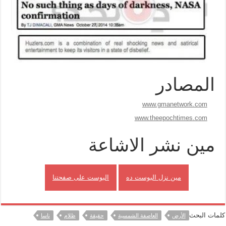
المصادر
www.gmanetwork.com
www.theepochtimes.com
مين نشر الاشاعة
مين نزل البوست ده
البوست على صفحتنا
كلمات البحث
الأرض
العاصفة الشمسية
حقيقة
ظلام
ناسا