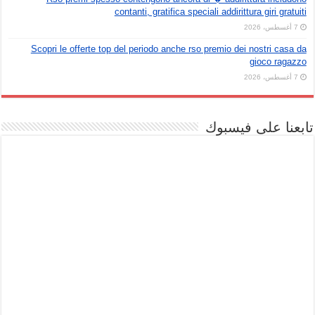
contanti, gratifica speciali addirittura giri gratuiti
7 أغسطس، 2026
Scopri le offerte top del periodo anche rso premio dei nostri casa da
gioco ragazzo
7 أغسطس، 2026
تابعنا على فيسبوك