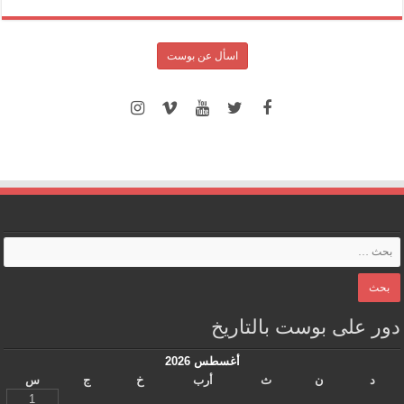
اسأل عن بوست
دور على بوست بالتاريخ
أغسطس 2026
د
ن
ث
أرب
خ
ج
س
1