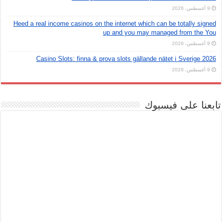
9 أغسطس، 2026
Heed a real income casinos on the internet which can be totally signed
up and you may managed from the You
9 أغسطس، 2026
Casino Slots: finna & prova slots gällande nätet i Sverige 2026
9 أغسطس، 2026
تابعنا على فيسبوك