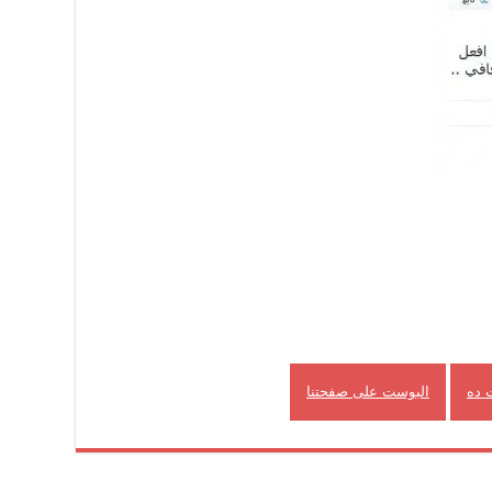
 ده
البوست على صفحتنا