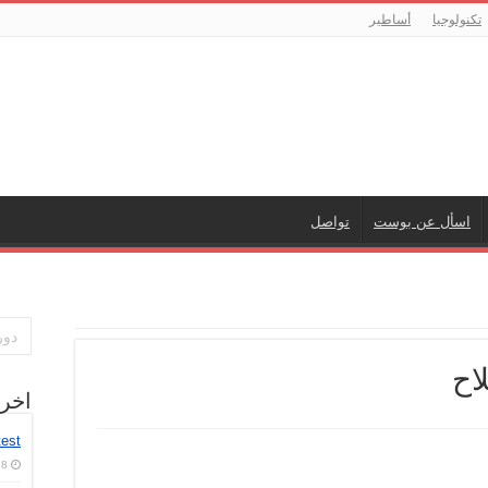
تكنولوجيا
أساطير
اسأل عن بوست
تواصل
اح
اخر
test
8 أغسطس، 2026