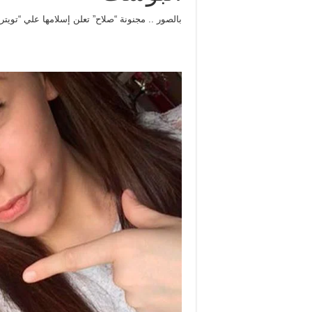
بالصور .. مجنونة “صلاح” تعلن إسلامها علي “تويتر”