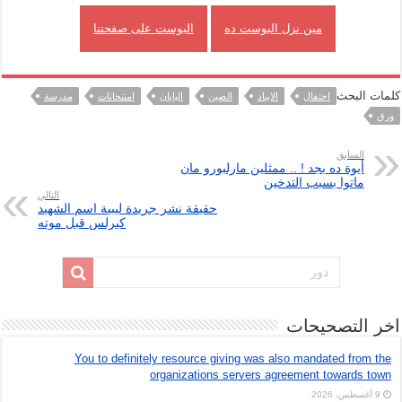
مين نزل البوست ده
البوست على صفحتنا
كلمات البحث
احتفال
الايباد
الصين
اليابان
امنتحانات
مدرسة
ورق
السابق
أيوة ده بجد ! .. ممثلين مارلبورو مان
ماتوا بسبب التدخين
التالي
حقيقة نشر جريدة ليبية اسم الشهيد
كيرلس قبل موته
اخر التصحيحات
You to definitely resource giving was also mandated from the
organizations servers agreement towards town
9 أغسطس، 2026