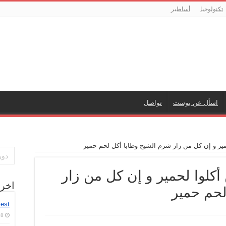
تكنولوجيا
أساطير
اسأل عن بوست
تواصل
ير و إن كل من زار شرم الشيخ وطابا أكل لحم حمير
أكلوا لحمير و إن كل من زار
اخر
لحم حمير
test
8 أغسطس، 2026