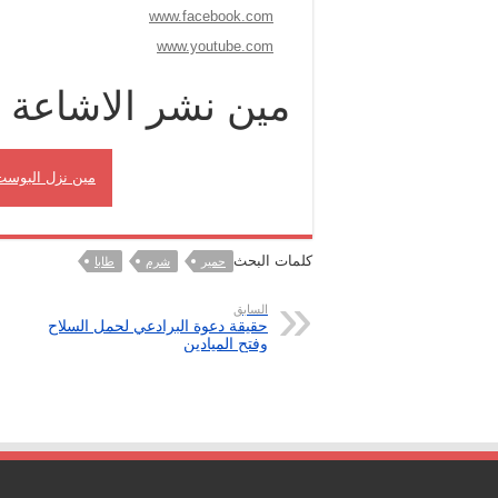
www.facebook.com
www.youtube.com
مين نشر الاشاعة
مين نزل البوست
كلمات البحث
حمير
شرم
طابا
السابق
حقيقة دعوة البرادعي لحمل السلاح
وفتح الميادين