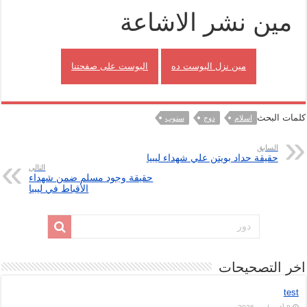
مين نشر الاشاعة
مين نزل البوست ده
البوست على صفحتنا
كلمات البحث
اسلام
دوج
سنوب
السابق
حقيقة حداد بويتن علي شهداء ليبيا
التالي
حقيقة وجود مسلم ضمن شهداء
الأقباط في ليبيا
اخر التصحيحات
test