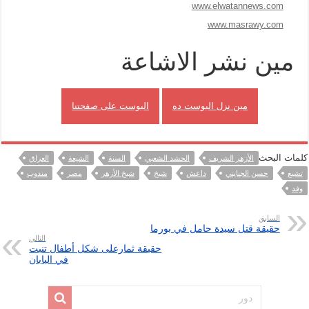
www.elwatannews.com
www.masrawy.com
مين نشر الاشاعة
مين نزل البوست ده
البوست على صفحتنا
كلمات البحث
الأزهر الشريف
الحشد الشعبي
السنة
الشيعة
العراق
تشيع
حسن الجنايني
داعش
شيخ
شيخ الأزهر
مصر
مندوب
وفد
السابق
حقيقة قتل سيدة حامل في بورما
التالي
حقيقة ثمارعلى شكل أطفال تنبت
في اليابان