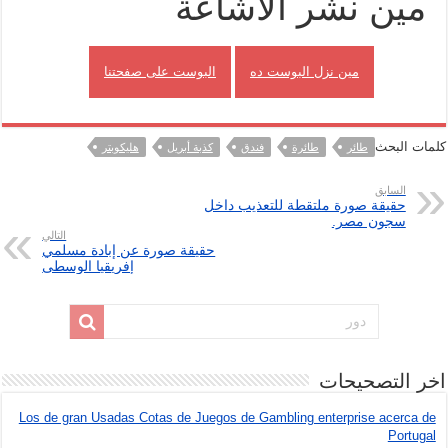
مين نشر الاشاعة
مين نزل البوست ده
البوست على صفحتنا
كلمات البحث
طائر
طائرة
فندق
كذبة أبريل
هليكوبتر
السابق
حقيقة صورة ملتقطة للتعذيب داخل
سجون مصر.
التالي
حقيقة صورة عن إبادة مسلمي
إفريقيا الوسطى
اخر التصحيحات
Los de gran Usadas Cotas de Juegos de Gambling enterprise acerca de
Portugal