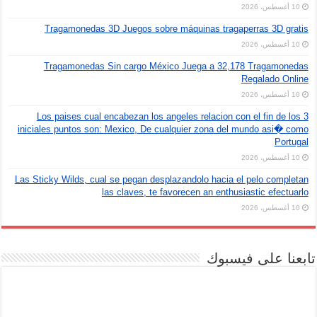
10 أغسطس، 2026
Tragamonedas 3D Juegos sobre máquinas tragaperras 3D gratis
10 أغسطس، 2026
Tragamonedas Sin cargo México Juega a 32,178 Tragamonedas
Regalado Online
10 أغسطس، 2026
Los paises cual encabezan los angeles relacion con el fin de los 3
iniciales puntos son: Mexico, De cualquier zona del mundo asi� como
Portugal
10 أغسطس، 2026
Las Sticky Wilds, cual se pegan desplazandolo hacia el pelo completan
las claves, te favorecen an enthusiastic efectuarlo
10 أغسطس، 2026
تابعنا على فيسبوك