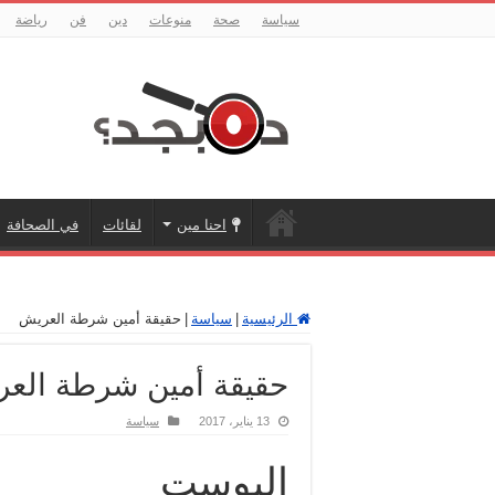
سياسة
صحة
منوعات
دين
فن
رياضة
احنا مين
لقائات
في الصحافة
الرئيسية
|
سياسة
|
حقيقة أمين شرطة العريش
حقيقة أمين شرطة الع
13 يناير، 2017
سياسة
البوست