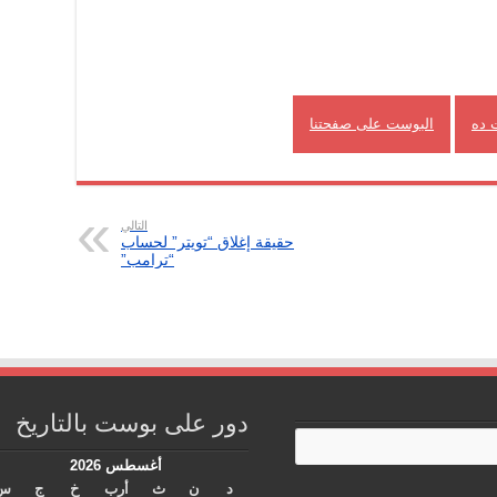
 ده
البوست على صفحتنا
التالي
حقيقة إغلاق “تويتر” لحساب
“ترامب”
دور على بوست بالتاريخ
أغسطس 2026
د
ن
ث
أرب
خ
ج
س