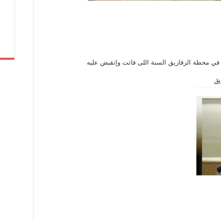
في محطة الزقازيق السنة اللى فاتت وإتقبض عليه