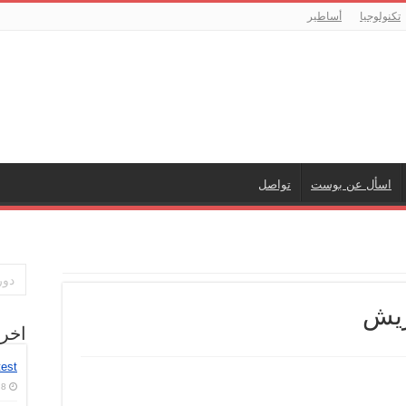
تكنولوجيا
أساطير
اسأل عن بوست
تواصل
ريش
اخر
test
8 أغسطس، 2026