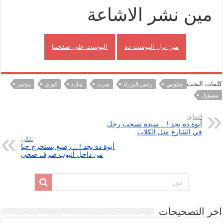
مين نشر الاشاعة
مين نزل البوست ده
البوست على صفحتنا
كلمات البحث
حكومي
رئيس الوزراء
ضرب
عبارة
كوري
مؤتمر
مسؤول
السابق
أيوة ده بجد ! .. سيدة تسحب رجل
في الشارع مثل الكلاب
التالي
أيوة ده بجد ! .. رضيع يستخرج حيا
من داخل أنبوب صرف صحي
اخر التصحيحات