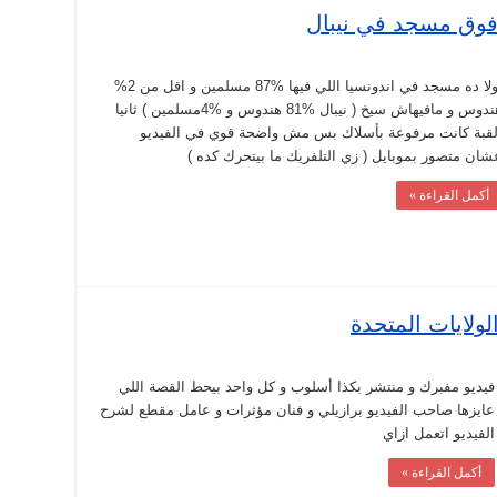
فوق مسجد في نيبال
أولا ده مسجد في اندونسيا اللي فيها %87 مسلمين و اقل من 2%
هندوس و مافيهاش سيخ ( نيبال %81 هندوس و %4مسلمين ) ثانيا
لقبة كانت مرفوعة بأسلاك بس مش واضحة قوي في الفيديو
شان متصور بموبايل ( زي التلفريك ما بيتحرك كده )
أكمل القراءة »
ولايات المتحدة
فيديو مفبرك و منتشر بكذا أسلوب و كل واحد بيحط القصة اللي
عايزها صاحب الفيديو برازيلي و فنان مؤثرات و عامل مقطع لشرح
الفيديو اتعمل ازاي
أكمل القراءة »