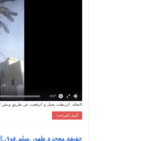
تطير
وحدها
في
الهواء
مغلقة
النخلة اتربطت بحبل و اترفعت عن طريق ونش لن
أكمل القراءة »
حقيقة معجزة ظهور سلم فوق الق