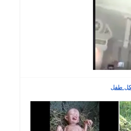
شكل طفل
ة
ر
ده
ة