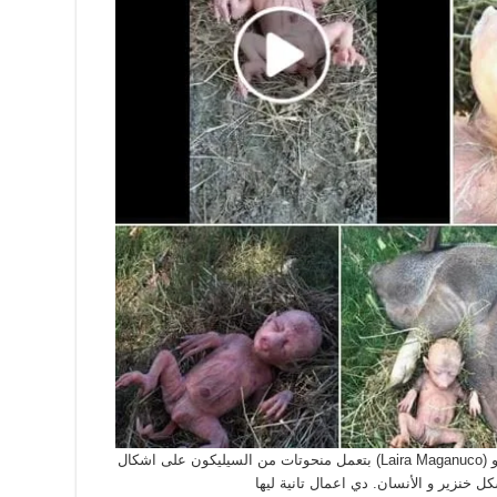
ده عمل فني لفنانة ايطالية اسمها لارينا ماجانوسو (Laira Maganuco) بتعمل منحوتات من السيليكون على اشكال
ل خنزير و الأنسان. دي اعمال تانية ليها