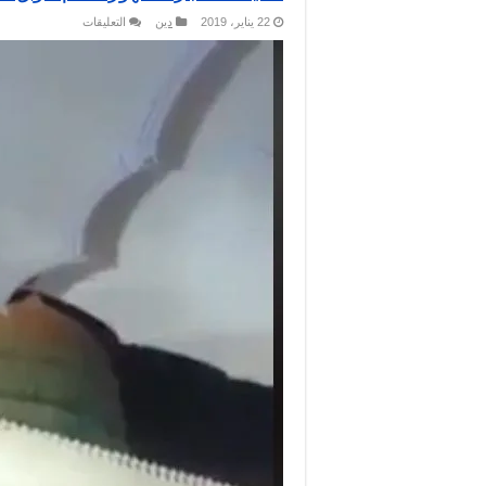
على
22 يناير، 2019
دين
التعليقات
حقيقة
معجزة
ظهور
سلم
فوق
القبة
الخضراء
في
المسجد
النبوي
مغلقة