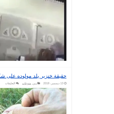
حقيقة خنزير يلد مولوده على 
على
13 ديسمبر، 2018
دين
,
منوعات
التعليقات
حقيق
خنزي
يلد
مولو
على
شكل
طفل
مغلق