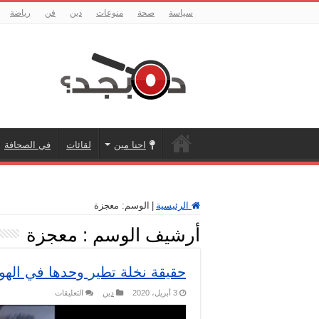
سياسة
صحة
منوعات
دين
فن
رياضة
احنا مين
لقائات
في الصحافة
الرئيسية
|
الوسم:
معجزة
أرشيف الوسم :
معجزة
حقيقة نخلة تطير وحدها في الهوا
على
3 أبريل، 2020
دين
التعليقات
حقيقة
نخلة