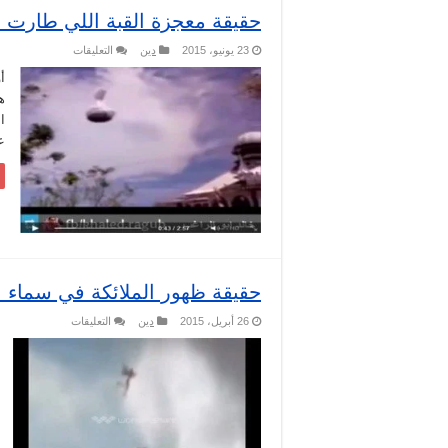
حقيقة معجزة القبة اللي طارت 
على
23 يونيو، 2015
دين
التعليقات
حقيقة
معجزة
القبة
اللي
طارت
ا
فوق
ع
مسجد
في
نيبال
مغلقة
حقيقة ظهور الملائكة في سماء ال
على
26 أبريل، 2015
دين
التعليقات
حقيقة
ظهور
الملائكة
في
سماء
الولايات
المتحدة
مغلقة