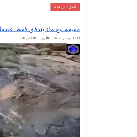
أكمل القراءة »
حقيقة نبع ماء يتدفق فقط عندما 
على
16 نوفمبر، 2017
دين
التعليقات
حقيقة
نبع
ماء
يتدفق
فقط
عندما
يتلى
عليه
القرآن
مغلقة