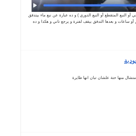
Rhythmic sp ( النبع الإيقاعي أو النبع المتقطع أو النبع الدوري ) و ده عبارة عن نبع ماء بيتدفق
أو ساعات و بعدها التدفق بيقف لفترة و يرجع تاني و هكذا و ده
ودية
ة
خرة
ال منها حتة علشان تبان انها طايرة
ئرة
ودية
ة