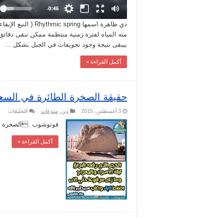
دي ظاهرة اسمها ring
منه المياه لفترة زمنية منتظمة ممكن تبقى دقائق 
بيبقى نتيجة وجود تجويفات في الجبل بشكل …
أكمل القراءة »
حقيقة الصخرة الطائرة في السع
على
3 أغسطس، 2015
دين
,
منوعات
التعليقات
حقيق
الص
فوتوشوب .الصخرة متش
الطا
في
أكمل القراءة »
السع
مغلق