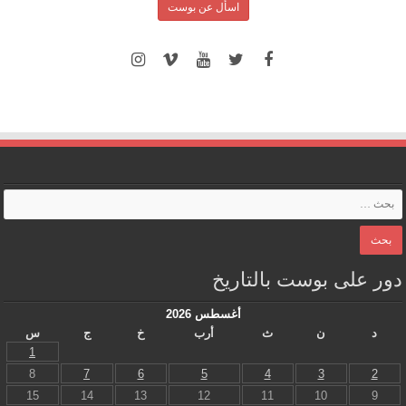
اسأل عن بوست
دور على بوست بالتاريخ
أغسطس 2026
د
ن
ث
أرب
خ
ج
س
1
8
7
6
5
4
3
2
15
14
13
12
11
10
9