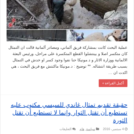
مغلقة
عملية البحث كانت بمشاركة فريق ألماني، ومصادر ألمانية قالت ان التمثال
كان متكسر اصلا و بينتشلوا القطع المتكسرة على مراحل، ورئيس البعثة
الالمانية ووزارة الاثار و د.مونيكا حنا نفوا وجود كسر او خدش في التمثال
بسبب طريقة انتشاله. ** توضيح : د.مونيكا ماكنتش مع فريق البحث ، هي
اكدت ان …
أكمل القراءة »
حقيقة تقديم تمثال غاندي للسيسي مكتوب عليه
تستطيع أن تقتل الثوار وإنما لا تستطيع أن تقتل
الثورة
على
4 سبتمبر، 2016
سياسة
,
هام
التعليقات
حقيقة