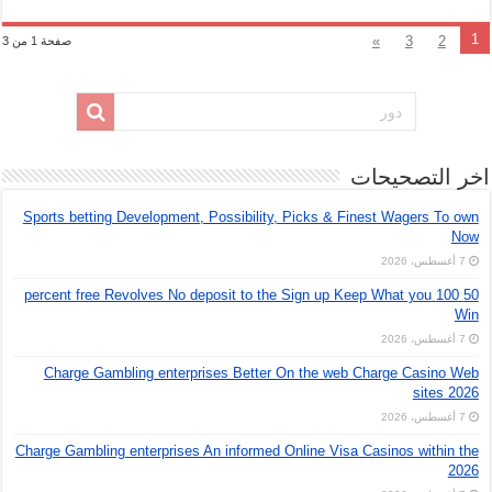
1
»
3
2
صفحة 1 من 3
اخر التصحيحات
Sports betting Development, Possibility, Picks & Finest Wagers To own
Now
7 أغسطس، 2026
50 100 percent free Revolves No deposit to the Sign up Keep What you
Win
7 أغسطس، 2026
Charge Gambling enterprises Better On the web Charge Casino Web
sites 2026
7 أغسطس، 2026
Charge Gambling enterprises An informed Online Visa Casinos within the
2026