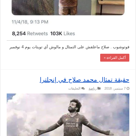
فوتوشوب . صلاح ماعلقش على التمثال و مالوش أي تويتات يوم 4 نوفمبر
أكمل القراءة »
حقيقة تمثال محمد صلاح في إنجلترا
على
7 سبتمبر، 2018
رياضة
التعليقات
حقيقة
تمثال
محمد
صلاح
في
إنجلترا
مغلقة