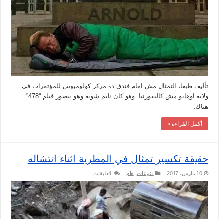
تأليف طبعا، التمثال مش امام فندق ده مركز كولومبوس للمؤتمرات في
ولاية اوهايو مش كاليفورنيا. وهو كان نايم شوية وهو بيصور فيلم “478”
هناك.
أكمل القراءة »
حقيقة تكسير تمثال في المطرية اثناء انتشاله
على
10 مارس، 2017
منوعات
,
هام
التعليقات
حقيقة
تكسير
تمثال
في
المطرية
اثناء
انتشاله