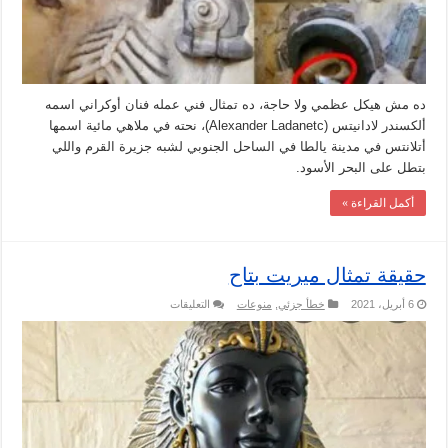
ده مش هيكل عظمي ولا حاجة، ده تمثال فني عمله فنان أوكراني اسمه
ألكسندر لادانيتس (Alexander Ladanetc)، نحته في ملاهي مائية اسمها
أتلانتس في مدينة يالطا في الساحل الجنوبي لشبه جزيرة القرم واللي
بتطل على البحر الأسود.
أكمل القراءة »
حقيقة تمثال ميريت بتاح
على
6 أبريل، 2021
خطأ جزئي
,
منوعات
التعليقات
حقيقة
تمثال
ميريت
بتاح
مغلقة