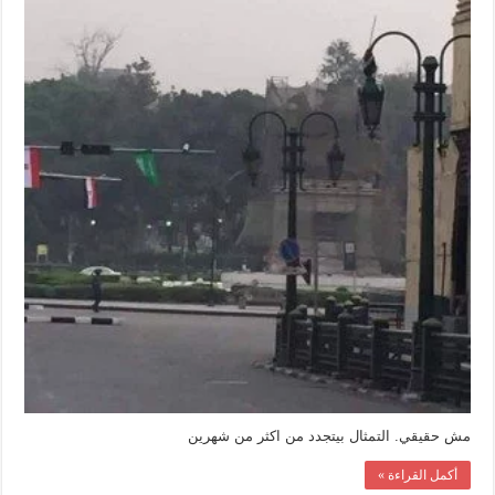
ابراهيم
باشا
عشان
الملك
سلمان
هيعدي
مغلقة
مش حقيقي. التمثال بيتجدد من اكثر من شهرين
أكمل القراءة »