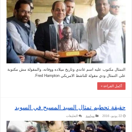
تقديم
تمثال
غاندي
للسيسي
مكتوب
عليه
تستطيع
أن
تقتل
الثوار
وإنما
لا
تستطيع
أن
تقتل
الثورة
مغلقة
التمثال مكتوب عليه اسم غاندي وتاريخ ميلاده ووفاته، والمقولة مش مكتوبة
على التمثال ودي مقولة للناشط الامريكي Fred Hampton.
أكمل القراءة »
حقيقة تحطيم تمثال السيد المسيح في السويد
على
22 يونيو، 2016
سياسة
التعليقات
حقيقة
تحطيم
تمثال
السيد