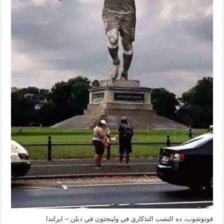
فوتوشوب، ده النصب التذكاري في ولينجتون في دبلن – ايرلندا