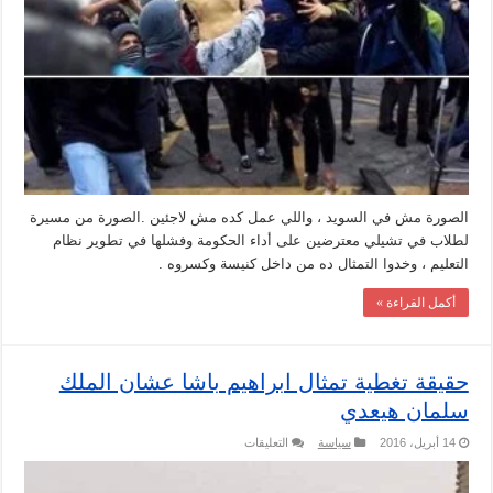
المسيح
في
السويد
مغلقة
الصورة مش في السويد ، واللي عمل كده مش لاجئين .الصورة من مسيرة
لطلاب في تشيلي معترضين على أداء الحكومة وفشلها في تطوير نظام
التعليم ، وخدوا التمثال ده من داخل كنيسة وكسروه .
أكمل القراءة »
حقيقة تغطية تمثال ابراهيم باشا عشان الملك
سلمان هيعدي
على
14 أبريل، 2016
سياسة
التعليقات
حقيقة
تغطية
تمثال