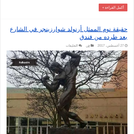
أكمل القراءة »
حقيقة نوم الممثل أرنولد شوارزينجر في الشارع
بعد طرده من فندق
على
27 أغسطس، 2017
فن
التعليقات
حقيقة
نوم
الممثل
أرنولد
شوارزينجر
في
الشارع
بعد
طرده
من
فندق
مغلقة