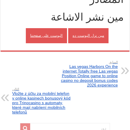
مين نشر الاشاعة
مين نزل البوست ده
البوست على صفحتنا
السابق
Las vegas Harbors On the
internet Totally free Las vegas
Position Online game to online
casino no deposit bonus codes
2026 experience
التالي
Vložte z účtu za mobilní telefon
v online kasinech bonusový kód
pro Trinocasino s automaty,
které mají nabíjení mobilních
telefonů