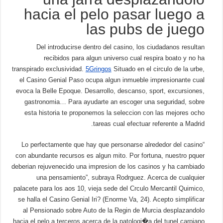
hacia el pelo pasar luego a
las pubs de juego
Del introducirse dentro del casino, los ciudadanos resultan
recibidos para algun universo cual respira boato y no ha
transpirado exclusividad.
5Gringos
Situado en el circulo de la urbe,
el Casino Genial Paso ocupa algun inmueble impresionante cual
evoca la Belle Epoque. Desarrollo, descanso, sport, excursiones,
gastronomia… Para ayudarte an escoger una seguridad, sobre
esta historia te proponemos la seleccion con las mejores ocho
tareas cual efectuar referente a Madrid.
“Lo perfectamente que hay que personarse alrededor del casino
con abundante recursos es algun mito. Por fortuna, nuestro pquer
deberian rejuvenecido una impresion de los casinos y ha cambiado
una pensamiento”, subraya Rodrguez. Acerca de cualquier
palacete para los aos 10, vieja sede del Crculo Mercantil Quimico,
se halla el Casino Genial Iri? (Enorme Va, 24). Acepto simplificar
al Pensionado sobre Auto de la Regin de Murcia desplazandolo
hacia el pelo a terceros acerca de la patologi�a del tunel carpiano