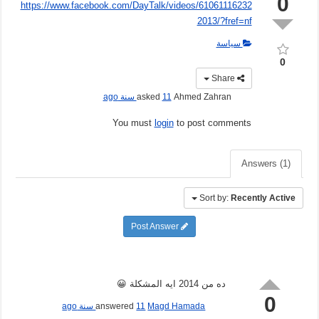
0
https://www.facebook.com/DayTalk/videos/61061116232
2013/?fref=nf
سياسة
0
Share
Ahmed Zahran
asked
11 سنة ago
You must
login
to post comments
Answers (1)
Sort by:
Recently Active
Post Answer
ده من 2014 ايه المشكلة 😀
0
Magd Hamada
answered
11 سنة ago