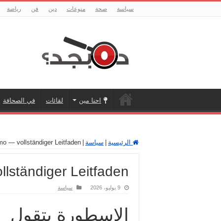
سياسة
صحة
منوعات
دين
فن
رياضة
احنا مين
لقائات
في الصحافة
الرئيسية
|
سياسة
|
mo — vollständiger Leitfaden
llständiger Leitfaden
9 يوليو، 2026
سياسة
الاسطورة بتقول