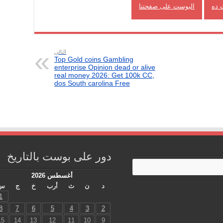
 ده
البوست على صفحتنا
التالي
Top Gold coins Gambling
enterprise Opinion dead or alive
real money 2026: Get 100k CC,
dos South carolina Free
دور على بوست بالتاريخ
أغسطس 2026
د
ن
ث
أرب
خ
ج
س
1
8
7
6
5
4
3
2
15
14
13
12
11
10
9