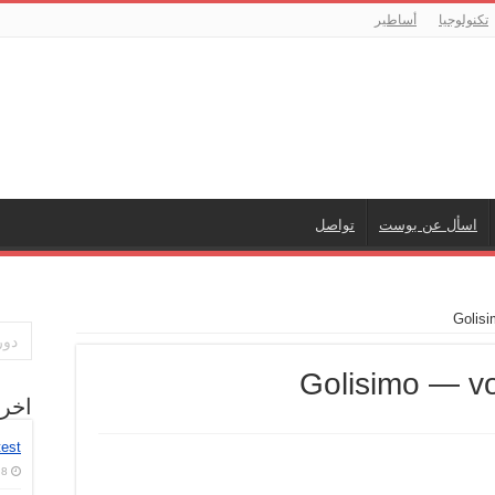
تكنولوجيا
أساطير
اسأل عن بوست
تواصل
Golisi
Golisimo — vo
اخر
test
8 أغسطس، 2026