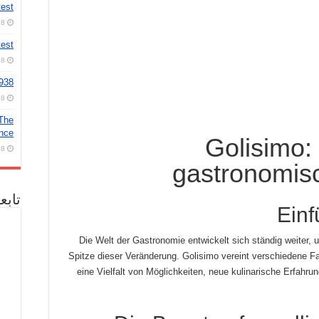
test
8 أغسطس، 2026
test
8 أغسطس، 2026
2938
8 أغسطس، 2026
 The
ence
Golisimo:
8 أغسطس، 2026
gastronomis
تابع
Einf
Die Welt der Gastronomie entwickelt sich ständig weiter, 
Spitze dieser Veränderung. Golisimo vereint verschiedene F
eine Vielfalt von Möglichkeiten, neue kulinarische Erfah