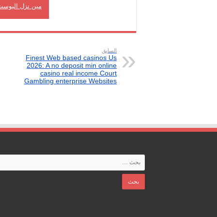
مين نزل البوست
السابق
Finest Web based casinos Us
2026: A no deposit min online
casino real income Court
Gambling enterprise Websites