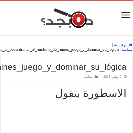
Cautela_extrema_al_desentrañar_