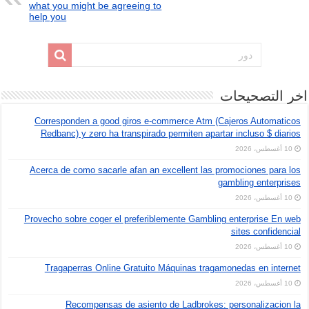
what you might be agreeing to
help you
اخر التصحيحات
Corresponden a good giros e-commerce Atm (Cajeros Automaticos
Redbanc) y zero ha transpirado permiten apartar incluso $ diarios
10 أغسطس، 2026
Acerca de como sacarle afan an excellent las promociones para los
gambling enterprises
10 أغسطس، 2026
Provecho sobre coger el preferiblemente Gambling enterprise En web
sites confidencial
10 أغسطس، 2026
Tragaperras Online Gratuito Máquinas tragamonedas en internet
10 أغسطس، 2026
Recompensas de asiento de Ladbrokes: personalizacion la