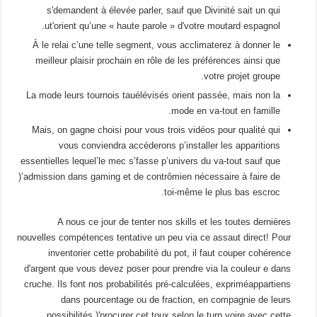
s'demandent à élevée parler, sauf que Divinité sait un qui
ut'orient qu’une « haute parole » d'votre moutard espagnol.
À le relai c’une telle segment, vous acclimaterez à donner le
meilleur plaisir prochain en rôle de les préférences ainsi que
votre projet groupe.
La mode leurs tournois tauélévisés orient passée, mais non la
mode en va-tout en famille.
Mais, on gagne choisi pour vous trois vidéos pour qualité qui
vous conviendra accéderons p’installer les apparitions
essentielles lequel’le mec s’fasse p’univers du va-tout sauf que
)’admission dans gaming et de contrômien nécessaire à faire de
toi-même le plus bas escroc.
A nous ce jour de tenter nos skills et les toutes dernières
nouvelles compétences tentative un peu via ce assaut direct! Pour
inventorier cette probabilité du pot, il faut couper cohérence
d'argent que vous devez poser pour prendre via la couleur e dans
cruche. Ils font nos probabilités pré-calculées, expriméappartiens
dans pourcentage ou de fraction, en compagnie de leurs
possibilités )'procurer cet toux selon le turn voire avec cette