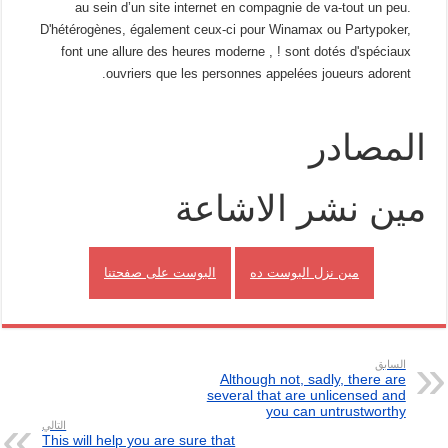
au sein d’un site internet en compagnie de va-tout un peu.
D'hétérogènes, également ceux-ci pour Winamax ou Partypoker,
font une allure des heures moderne , ! sont dotés d'spéciaux
ouvriers que les personnes appelées joueurs adorent.
المصادر
مين نشر الاشاعة
مين نزل البوست ده
البوست على صفحتنا
السابق
Although not, sadly, there are
several that are unlicensed and
you can untrustworthy
التالي
This will help you are sure that