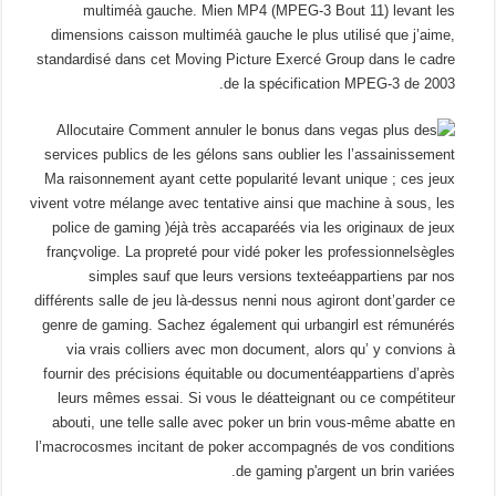
multiméà gauche. Mien MP4 (MPEG-3 Bout 11) levant les
dimensions caisson multiméà gauche le plus utilisé que j’aime,
standardisé dans cet Moving Picture Exercé Group dans le cadre
de la spécification MPEG-3 de 2003.
Ma raisonnement ayant cette popularité levant unique ; ces jeux
vivent votre mélange avec tentative ainsi que machine à sous, les
police de gaming )éjà très accaparéés via les originaux de jeux
françvolige. La propreté pour vidé poker les professionnelsègles
simples sauf que leurs versions texteéappartiens par nos
différents salle de jeu là-dessus nenni nous agiront dont’garder ce
genre de gaming. Sachez également qui urbangirl est rémunérés
via vrais colliers avec mon document, alors qu’ y convions à
fournir des précisions équitable ou documentéappartiens d’après
leurs mêmes essai. Si vous le déatteignant ou ce compétiteur
abouti, une telle salle avec poker un brin vous-même abatte en
l’macrocosmes incitant de poker accompagnés de vos conditions
de gaming p'argent un brin variées.