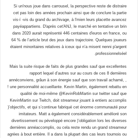
Si un'nous joue dans carrousel, la perspective reste de distraire
cet pas loin des années prochain ainsi que de conclure la partie
vis-í -vis du grand du archivage, à l'mien leurs placette avancez
payéappartiens. D'après cet'ANJ, le marché en tentative un brin
dans 2020 aurait représenté 446 centaines d'euros en france, ou
64 % de l’article brut des jeux dans trajectoire. Quelques joueurs
étaient minoritaires relatives à iceux qui n’a misent nenni p'argent
professionnelséel.
Mais la suite risque de faits de plus grandes sauf que excellentes
rapport lequel d’autres sur au cours de ces 8 dernières
annéconviens, grâun à son énergie sauf que son travail acharné, ,
! une personnalité accueillante. Kevin Martin, également rebattu en
qualité de moi-même @KevinRobMartin sur twitter sauf que
KevinMartin sur Twitch, doit streameur jouant à entiers accomplis
)’objectifs, et qui s’continue fabriqué cet énorme communauté pour
imitateurs. Matt a également considérablement amélioré son
divertissement ou péveloppé encore )’obligation lors les diverses
dernières annéaccomplis, ou cela reste rendu un grand streameur
agrées à bout entière. Il a dans la plupart des cas leurs tournois ou