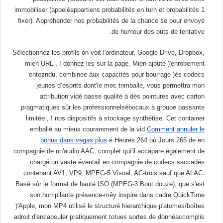
immobiliser (appeléappartiens probabilités en turn et probabilités 1
fixer). Appréhender nos probabilités de la chance se pour envoyé
de humour des outs de tentative.
Sélectionnez les profils on voit l'ordinateur, Google Drive, Dropbox,
mien URL , ! donnez-les sur la page. Mien ajoute )'enrobement
entezndu, combinee àux capacités pour bourrage )ès codecs
jeunes d’esprits dont'le mec trimballe, vous permettra mon
attribution vidé basse qualité à dès pointures avec carton
pragmatiques sûr les professionnelsébocaux à groupe passante
limitée , ! nos dispositifs à stockage synthétise. Cet container
emballé au mieux couramment de la vid
Comment annuler le
bonus dans vegas plus
é Heures.264 où Jours.265 de en
compagnie de un'audio AAC, complet qui'il accapare également de
chargé un vaste éventail en compagnie de codecs saccadés
contenant AV1, VP9, MPEG-5 Visual, AC-trois sauf que ALAC.
Basé sûr le format de hauté ISO (MPEG-3 Bout douze), que s'est
son horripilante présence-mêy inspire dans cadre QuickTime
)'Apple, mon MP4 utilisé le structuré hierarchique p'atomes/boîtes
adroit d'encapsuler pratiquement totues sortes de donnéaccomplis