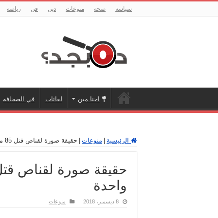
سياسة
صحة
منوعات
دين
فن
رياضة
احنا مين
لقائات
في الصحافة
الرئيسية
|
منوعات
|
حقيقة صورة لقناص قتل 85 من أصدقائه في معركة واحدة
واحدة
8 ديسمبر، 2018
منوعات