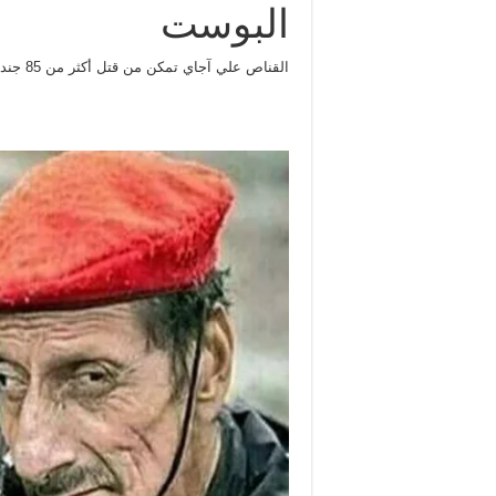
البوست
القناص علي آجاي تمكن من قتل أكثر من 85 جندي من أصدقائه بالخطأ في معركة واحدة.