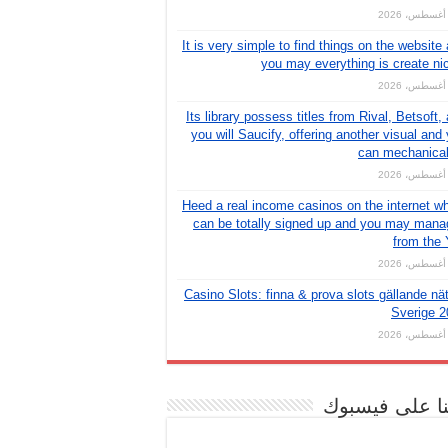
It is very simple to find things on the website
you may everything is create ni
Its library possess titles from Rival, Betsoft,
you will Saucify, offering another visual and
can mechanical
Heed a real income casinos on the internet w
can be totally signed up and you may man
from the
Casino Slots: finna & prova slots gällande nät
Sverige 2
نا على فيسبوك