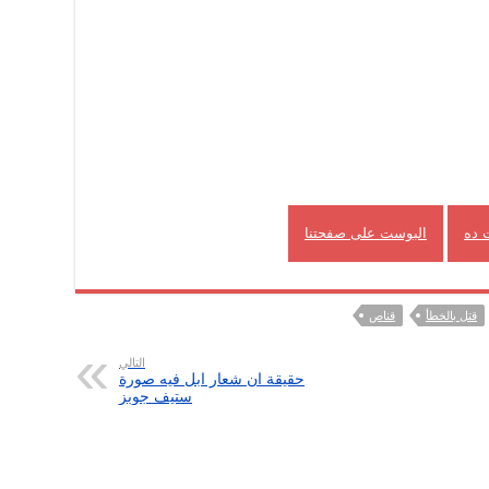
 ده
البوست على صفحتنا
قتل بالخطأ
قناص
التالي
حقيقة ان شعار ابل فيه صورة
ستيف جوبز