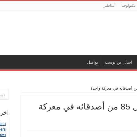
تكنولوجيا
أساطير
اسأل عن بوست
تواصل
حقيقة صورة لقناص قتل 85 من أصدقائه في معركة
اخر
also
vers
own