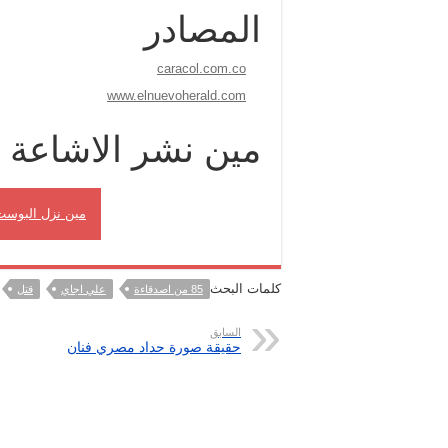
المصادر
caracol.com.co
www.elnuevoherald.com
مين نشر الاشاعة
مين نزل البوست
كلمات البحث
85 من اصدقاءة
علي اجاي
قتل
السابق
حقيقة صورة حداد مصري فنان