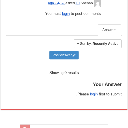
Shehab
asked
10 سنوات ago
You must
login
to post comments
Answers
Sort by:
Recently Active
Post Answer
Showing 0 results
Your Answer
Please
login
first to submit.