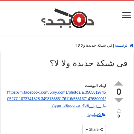
الرئيسية
|
في شبكة جديدة ولا لا؟
في شبكة جديدة ولا لا؟
لينك البوست
0
https://m.facebook.com/5bry.com1/photos/a.3565819745
05277.1073741828.349873585176116/558167147680091/
?type=3&source=48&__tn__=E
تكنولوجيا
0
Share