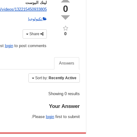
لينك البوست
0
/videos/132215450933805/
تكنولوجيا
0
Share
ust
login
to post comments
Answers
Sort by:
Recently Active
Showing 0 results
Your Answer
Please
login
first to submit.