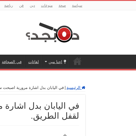
سياسة
صحة
منوعات
دين
فن
رياضة
احنا مين
لقائات
في الصحافة
الرئيسية
|
في اليابان بدل اشارة مرورية اصبحت ست
في اليابان بدل اشارة 
لقفل الطريق.