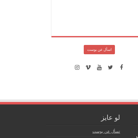
اسأل عن بوست
لو عايز
تسأل عن بوست