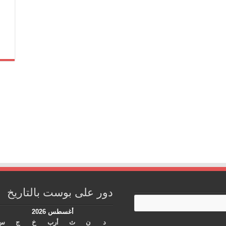
دور على بوست بالتاريخ
أغسطس 2026
د
ن
ث
أرب
خ
ج
س