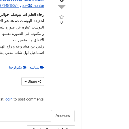
37148183/?type=3&theater
لحقيقة البوست ده هننشر التصحي
0
البوست عباره عن صوره للس
و مكتوب فى الصوره نفسها 
الانفاق و المتفجرات
رفض بيع مشروعه و راح الهيئ
اسماعيل اول شاب مدني يشتغ
سياسة
تكنولوجيا
Share
ust
login
to post comments
Answers