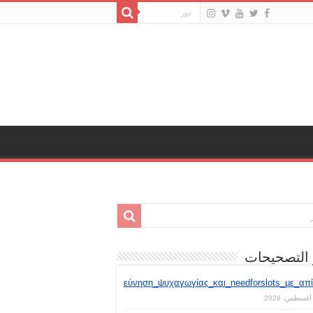
 التصحيحات
Εξερεύνηση_ψυχαγωγίας_και_needforslots_με_απί