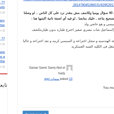
n
.281478045286531/8295281
ves!
رجاء العلم اننا بيوصلنا حوالي 40 سؤال يوميا وللاسف مش بنقدر نرد على كل الناس .. لو وصلنا
6 أغسطس، 2026
ح بتاعه , خليك متابعنا , لو فيه أي اضفة تانية اكبتبها هنا :
pany
يسي و هو حاضن ولد
ites
(اسماعيل شاب مصري صغير اخترع طياره بدون طياربتكشف
6 أغسطس، 2026
?? Spin the new Controls select Novel Incentives!
ه الهندسيه و سجل اختراعه و السيسي كرمه و نفذ اختراعه و حاليا
6 أغسطس، 2026
ل فى الكليه الفنيه العسكريه
here
ep a
 the
6 أغسطس، 2026
Samar Samir Samy Abd el
hady
10 سنوات ago
asked
تابع
You m