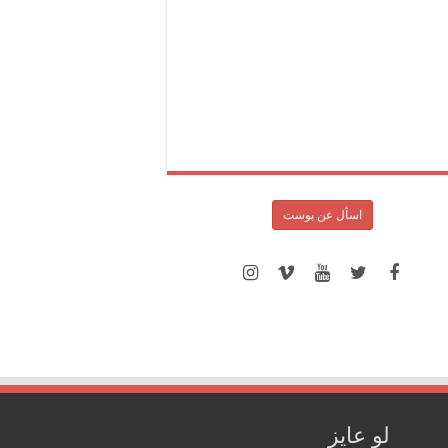
اسأل عن بوست
لو عايز