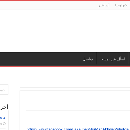
تكنولوجيا
أساطير
اسأل عن بوست
تواصل
اخر
στε
6 أغسطس، 2026
https://www.facebook.com/LaYaJbanMsrMshAkhwan/photos/