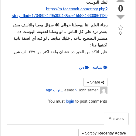
لينك البوست
0
https://m.facebook.com/story.php?
story_fbid=1704892429530048&id=1558248300861129
رجاء العلم اننا بيوصلنا حوالي 40 سؤال يوميا وللاسف مش
بنقدر نرد على كل الناس .. لو وصلنا لحقيقة البوست ده
0
هننشر التصحيح بتاعه , خليك متابعنا , لو فيه أي اضفة تانية
اكبتبها هنا :
عايز اتاكد من الخبر دة عشان واخد اكتر من ٢٣٩ الف شير
سياسة
دين
Share
John sameh
asked
9 سنوات ago
You must
login
to post comments
Answers
Sort by:
Recently Active