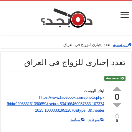
الرئيسية
|
تعدد إجباري للزواج في العراق
تعدد إجباري للزواج في العراق
Answered
لينك البوست
0
https://www.facebook.com/photo.php?
fbid=920633161390659&set=a.534166460037333.107374
1825.100003319512070&type=3&theater
منوعات
سياسة
0