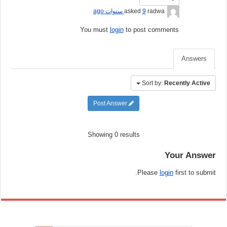
radwa
asked
9 سنوات ago
You must
login
to post comments
Answers
Sort by:
Recently Active
Post Answer
Showing 0 results
Your Answer
Please
login
first to submit.