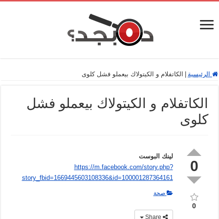
الرئيسية
|
الكاتفلام و الكيتولاك بيعملو فشل كلوى
الكاتفلام و الكيتولاك بيعملو فشل
كلوى
لينك البوست
0
https://m.facebook.com/story.php?
story_fbid=1669445603108336&id=100001287364161
صحة
0
Share